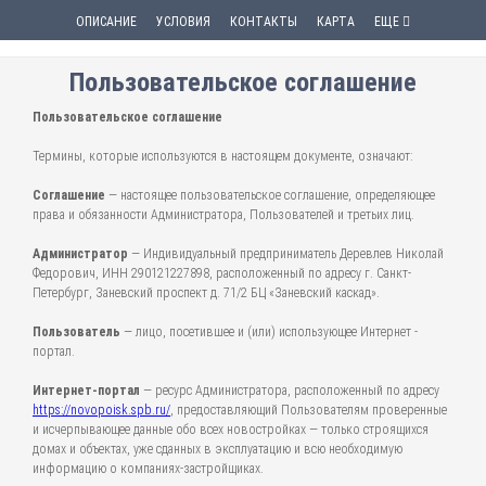
ОПИСАНИЕ
УСЛОВИЯ
КОНТАКТЫ
КАРТА
ЕЩЕ
Пользовательское соглашение
Пользовательское соглашение
Термины, которые используются в настоящем документе, означают:
Соглашение
— настоящее пользовательское соглашение, определяющее
права и обязанности Администратора, Пользователей и третьих лиц.
Администратор
— Индивидуальный предприниматель Деревлев Николай
Федорович, ИНН 290121227898, расположенный по адресу г. Санкт-
Петербург, Заневский проспект д. 71/2 БЦ «Заневский каскад».
Пользователь
— лицо, посетившее и (или) использующее Интернет -
портал.
Интернет-портал
— ресурс Администратора, расположенный по адресу
https://novopoisk.spb.ru/
, предоставляющий Пользователям проверенные
и исчерпывающее данные обо всех новостройках — только строящихся
домах и объектах, уже сданных в эксплуатацию и всю необходимую
информацию о компаниях-застройщиках.