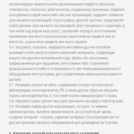
пропагандирует ненависть и/или дискриминацию людей по расовому,
этническому, половому, религиозному, социальному признакам, содержит
оскорбления в адрес каких-либо лиц или организаций, содержит элементы
(или является пропагандой) порнографии, детской эротики, представляет
собой рекламу (или является пропагандой) услуг сексуального характера (в
том числе под видом иных услуг), разъясняет порядок изготовления,
применения или иного использования наркотических веществ или их
аналогов, взрывчатых веществ или иного оружия.
5.6. Загружать, посылать, передавать или любым другим способом
размещать и/или распространять какие-либо материалы, содержащие
вирусы или другие компьютерные коды, файлы или программы,
предназначенные для нарушения, уничтожения либо ограничения
функциональности любого компьютерного или телекоммуникационного
оборудования или программ, для осуществления несанкционированного
доступа.
5.7. Размещать ссылки на сайты, содержание которых противоречит
действующему законодательству РФ, а также другим образом нарушать
нормы законодательства, в том числе нормы международного права.
5.8. Нарушать права третьих лиц и/или причинять им вред в любой форме.
5.9. Размещать любую другую информацию, которая, по мнению
Администратора, является нежелательной, не соответствует целям
создания Интернет - портала, ущемляет интересы Пользователей или по
другим причинам является неприемлемой для размещения на Портале.
6. Нарушение условий пользовательского соглашения