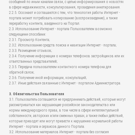
сообщений по иным каналам связи, с целью информирования о новостях
в сфере недвижимости, консультирования, проведения анкетирования.
2.2.5. Осознают и соглашаются с тем, что технология работы Интернет -
портала может потребовать копирование (воспроизведение), а также
переработку контента, введенного на Портал.
2.3. Использование Интернет - портала Пользователем возможно
следующими способами:
2.3.1. Просмотр Контента;
2.3.2. Использование средств поиска и навигации Интернет - портала;
2.3.3. Размещение отзывов;
2.3.4. Получение информации о номерах телефонов застройщиков или их
ответственных представителей;
2.3.5. Передача пользователем контактного номера телефона для
обратной связи;
2.3.6. Получение иной информации, консультаций;
2.3.7. Иные действия связанные с Интернет - порталом Администратора.
3. Обязательства Пользователя
3.1. Пользователь соглашается не предпринимать действий, которые могут
рассматриваться как нарушающие российское законодательство или
нормы международного права, в том числе в сфере интеллектуальной
собственности, авторских и/или смежных правах, а также любых действий,
которые приводят или могут привести к нарушению нормальной работы
Интернет - портала и сервисов данного Портала.
3.2. Использование материалов Интернет - портала без согласия