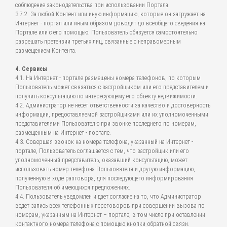
соблюдение законодательства при использовании Портала.
3.7.2. За любой Контент или иную информацию, которые он загружает на
Интернет - портал или иным образом доводит до всеобщего сведения на
Портале или с его помощью. Пользователь обязуется самостоятельно
разрешать претензии третьих лиц, связанные с неправомерным
размещением Контента.
4. Сервисы
4.1. На Интернет - портале размещены номера телефонов, по которым
Пользователь может связаться с застройщиком или его представителем и
получить консультацию по интересующему его объекту недвижимости.
4.2. Администратор не несет ответственности за качество и достоверность
информации, предоставляемой застройщиками или их уполномоченными
представителями Пользователю при звонке последнего по номерам,
размещенным на Интернет - портале.
4.3. Совершая звонок на номера телефона, указанный на Интернет -
портале, Пользователь соглашается с тем, что застройщик или его
уполномоченный представитель, оказавший консультацию, может
использовать номер телефона Пользователя и другую информацию,
полученную в ходе разговора, для последующего информирования
Пользователя об имеющихся предложениях.
4.4. Пользователь уведомлен и дает согласие на то, что Администратор
ведет запись всех телефонных переговоров при совершении вызова по
номерам, указанным на Интернет – портале, в том числе при оставлении
контактного номера телефона с помощью кнопки обратной связи.