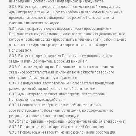
нем сведений и достаточности подтверждающих документов.
8.3.3. В случае достаточности предоставленных сведений и документов,
Администратор в течение 10 (десяти) рабочих дней с момента окончания
проверки направляет мотивированное решение Пользователю, на
указанный им контактный адрес.
8.3.4. Администратор в случае недостаточности предоставленных
Пользователем сведений и/или документов запрашивает дополнительные,
которые последний должен предоставить в течение 5 (пяти) рабочих дней с
даты отправки Администратором запроса на контактный адрес
Пользователя.
8.3.5. В случае не предоставления Пользователем дополнительных
сведений и/или документов, в срок указанный в п.
8.3.6. Соглашения, обращение Пользователя считается отозванным.
Указанное обстоятельство не исключает возможности повторного
обращения к Администратору с обращением.
8.3.7. Не допускается злоупотребление Пользователем процедурой
рассмотрения обращений, установленной Соглашением.
8.3.8. Администратор признает злоупотреблением со стороны
Пользователя, следующие действия:
8.3.8.1 Неоднократные обращения с жалобами, формально
соответствующими требованиям Соглашения, но содержащими по
результатам проверки ложную информацию.
8.3.8.2 Фальсификация информации и документов (включая электронные).
8.3.8.3 Подача заявления с нарушением условий Соглашения.
8.3.8.4 Использование автоматических рассылок и/или роботов для