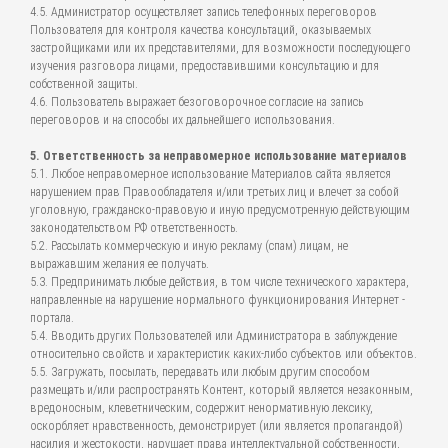
4.5. Администратор осуществляет запись телефонных переговоров
Пользователя для контроля качества консультаций, оказываемых
застройщиками или их представителями, для возможности последующего
изучения разговора лицами, предоставившими консультацию и для
собственной защиты.
4.6. Пользователь выражает безоговорочное согласие на запись
переговоров и на способы их дальнейшего использования.
5. Ответственность за неправомерное использование материалов
5.1. Любое неправомерное использование Материалов сайта является
нарушением прав Правообладателя и/или третьих лиц и влечет за собой
уголовную, гражданско-правовую и иную предусмотренную действующим
законодательством РФ ответственность.
5.2. Рассылать коммерческую и иную рекламу (спам) лицам, не
выражавшим желания ее получать.
5.3. Предпринимать любые действия, в том числе технического характера,
направленные на нарушение нормального функционирования Интернет -
портала.
5.4. Вводить других Пользователей или Администратора в заблуждение
относительно свойств и характеристик каких-либо субъектов или объектов.
5.5. Загружать, посылать, передавать или любым другим способом
размещать и/или распространять Контент, который является незаконным,
вредоносным, клеветническим, содержит ненормативную лексику,
оскорбляет нравственность, демонстрирует (или является пропагандой)
насилия и жестокости, нарушает права интеллектуальной собственности,