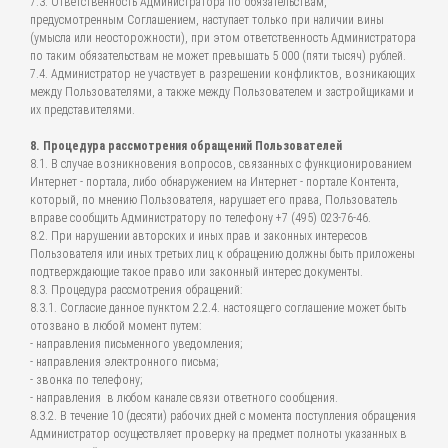
7.3. Ответственность Администратора по обязательствам,
предусмотренным Соглашением, наступает только при наличии вины
(умысла или неосторожности), при этом ответственность Администратора
по таким обязательствам не может превышать 5 000 (пяти тысяч) рублей.
7.4. Администратор не участвует в разрешении конфликтов, возникающих
между Пользователями, а также между Пользователем и застройщиками и
их представителями.
8. Процедура рассмотрения обращений Пользователей
8.1. В случае возникновения вопросов, связанных с функционированием
Интернет - портала, либо обнаружением на Интернет - портале Контента,
который, по мнению Пользователя, нарушает его права, Пользователь
вправе сообщить Администратору по телефону +7 (495) 023-76-46.
8.2. При нарушении авторских и иных прав и законных интересов
Пользователя или иных третьих лиц к обращению должны быть приложены
подтверждающие такое право или законный интерес документы.
8.3. Процедура рассмотрения обращений:
8.3.1. Согласие данное пунктом 2.2.4. настоящего соглашение может быть
отозвано в любой момент путем:
- направления письменного уведомления;
- направления электронного письма;
- звонка по телефону;
- направления в любом канале связи ответного сообщения.
8.3.2. В течение 10 (десяти) рабочих дней с момента поступления обращения
Администратор осуществляет проверку на предмет полноты указанных в