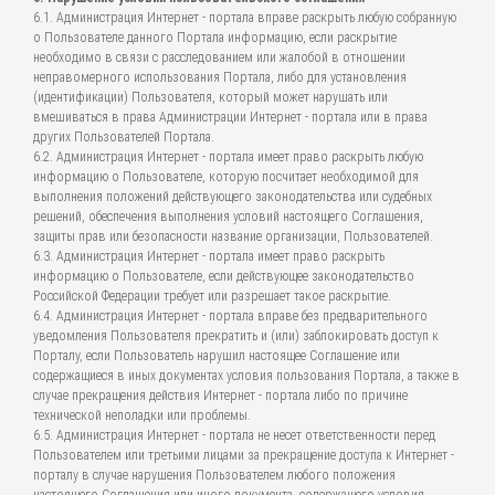
6.1. Администрация Интернет - портала вправе раскрыть любую собранную
о Пользователе данного Портала информацию, если раскрытие
необходимо в связи с расследованием или жалобой в отношении
неправомерного использования Портала, либо для установления
(идентификации) Пользователя, который может нарушать или
вмешиваться в права Администрации Интернет - портала или в права
других Пользователей Портала.
6.2. Администрация Интернет - портала имеет право раскрыть любую
информацию о Пользователе, которую посчитает необходимой для
выполнения положений действующего законодательства или судебных
решений, обеспечения выполнения условий настоящего Соглашения,
защиты прав или безопасности название организации, Пользователей.
6.3. Администрация Интернет - портала имеет право раскрыть
информацию о Пользователе, если действующее законодательство
Российской Федерации требует или разрешает такое раскрытие.
6.4. Администрация Интернет - портала вправе без предварительного
уведомления Пользователя прекратить и (или) заблокировать доступ к
Порталу, если Пользователь нарушил настоящее Соглашение или
содержащиеся в иных документах условия пользования Портала, а также в
случае прекращения действия Интернет - портала либо по причине
технической неполадки или проблемы.
6.5. Администрация Интернет - портала не несет ответственности перед
Пользователем или третьими лицами за прекращение доступа к Интернет -
порталу в случае нарушения Пользователем любого положения