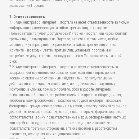
настоящего Соглашения или иного документа, содержащего условия
пользования Портала.
7. Ответственность
7.1. Администратор Интернет – портала не несет ответственность за любую
информацию, размещенную на сайтах третьих лиц, к которым
Пользователь получает доступ через Интернет - портал или через Контент
третьих лиц, размещенный на Портале, включая, в том числе, любые
мнения или утверждения, выраженные на сайтах третьих лиц или их
Контенте. Переход к Сайтам третьих лиц, установка программ и
потребление услуг третьих лиц осуществляется Пользователем на свой
риск.
7.2. Администратор Интернет – портала не несет ответственность за
задержки или невыполнение обязательств, если они напрямую или
косвенно связаны со стихийными бедствиями, принудительными
действиями или вызваны причинами, не подлежащими разумному
контролю, включая, помимо прочего, сбои в работе Интернета,
вычислительной техники, устройств связи или другого оборудования,
перебои в электроснабжении, забастовки, трудовые споры, массовые
беспорядки, гражданские восстания и мятежи, нехватку рабочей силы или
дефицит материалов, пожары, наводнения, штормы, форс-мажорные
обстоятельства, войну, правительственные меры, распоряжения местных
или зарубежных судов или органов правосудия, невыполнение
обязательств третьими сторонами, а также перебои в работе систем
отопления, освещения или кондиционирования.