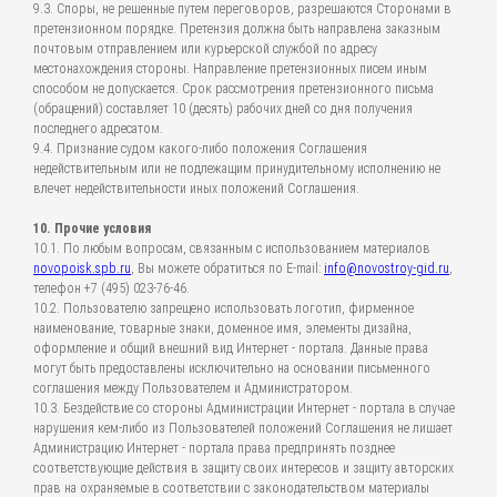
9.3. Споры, не решенные путем переговоров, разрешаются Сторонами в
претензионном порядке. Претензия должна быть направлена заказным
почтовым отправлением или курьерской службой по адресу
местонахождения стороны. Направление претензионных писем иным
способом не допускается. Срок рассмотрения претензионного письма
(обращений) составляет 10 (десять) рабочих дней со дня получения
последнего адресатом.
9.4. Признание судом какого-либо положения Соглашения
недействительным или не подлежащим принудительному исполнению не
влечет недействительности иных положений Соглашения.
10. Прочие условия
10.1. По любым вопросам, связанным с использованием материалов
novopoisk.spb.ru
, Вы можете обратиться по E-mail:
info@novostroy-gid.ru
,
телефон +7 (495) 023-76-46.
10.2. Пользователю запрещено использовать логотип, фирменное
наименование, товарные знаки, доменное имя, элементы дизайна,
оформление и общий внешний вид Интернет - портала. Данные права
могут быть предоставлены исключительно на основании письменного
соглашения между Пользователем и Администратором.
10.3. Бездействие со стороны Администрации Интернет - портала в случае
нарушения кем-либо из Пользователей положений Соглашения не лишает
Администрацию Интернет - портала права предпринять позднее
соответствующие действия в защиту своих интересов и защиту авторских
прав на охраняемые в соответствии с законодательством материалы